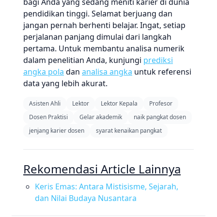
bagi Anda yang sedang meniti karier di dunia
pendidikan tinggi. Selamat berjuang dan
jangan pernah berhenti belajar. Ingat, setiap
perjalanan panjang dimulai dari langkah
pertama. Untuk membantu analisa numerik
dalam penelitian Anda, kunjungi
prediksi
angka pola
dan
analisa angka
untuk referensi
data yang lebih akurat.
Asisten Ahli
Lektor
Lektor Kepala
Profesor
Dosen Praktisi
Gelar akademik
naik pangkat dosen
jenjang karier dosen
syarat kenaikan pangkat
Rekomendasi Article Lainnya
Keris Emas: Antara Mistisisme, Sejarah,
dan Nilai Budaya Nusantara