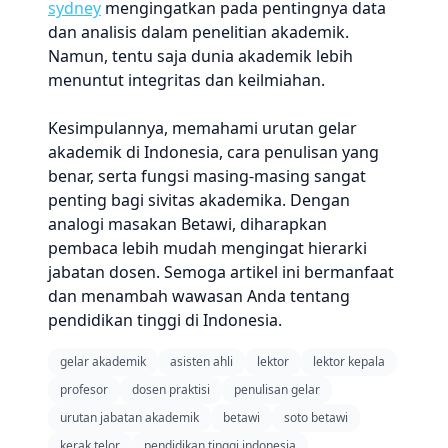
sydney
mengingatkan pada pentingnya data
dan analisis dalam penelitian akademik.
Namun, tentu saja dunia akademik lebih
menuntut integritas dan keilmiahan.
Kesimpulannya, memahami urutan gelar
akademik di Indonesia, cara penulisan yang
benar, serta fungsi masing-masing sangat
penting bagi sivitas akademika. Dengan
analogi masakan Betawi, diharapkan
pembaca lebih mudah mengingat hierarki
jabatan dosen. Semoga artikel ini bermanfaat
dan menambah wawasan Anda tentang
pendidikan tinggi di Indonesia.
gelar akademik
asisten ahli
lektor
lektor kepala
profesor
dosen praktisi
penulisan gelar
urutan jabatan akademik
betawi
soto betawi
kerak telor
pendidikan tinggi indonesia