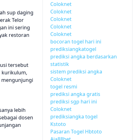
Coloknet
Coloknet
alah sup daging
Coloknet
erak Telor
Coloknet
an ini sering
Coloknet
nyak restoran
bocoran togel hari ini
prediksiangkatogel
prediksi angka berdasarkan
statistik
usi tersebut
sistem prediksi angka
, kurikulum,
Coloknet
sa mengunjungi
togel resmi
prediksi angka gratis
prediksi sgp hari ini
Coloknet
sanya lebih
prediksiangka togel
 sebagai dosen
Kstoto
tunjangan
Pasaran Togel Hbtoto
Aia88bet