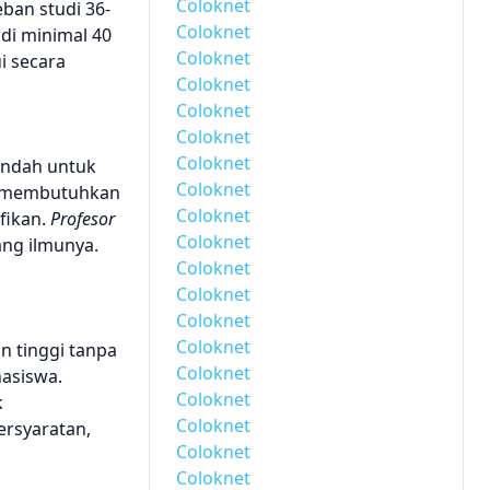
Coloknet
ban studi 36-
Coloknet
di minimal 40
Coloknet
i secara
Coloknet
Coloknet
Coloknet
Coloknet
endah untuk
Coloknet
a, membutuhkan
Coloknet
fikan.
Profesor
Coloknet
ang ilmunya.
Coloknet
Coloknet
Coloknet
Coloknet
n tinggi tanpa
Coloknet
asiswa.
Coloknet
k
Coloknet
ersyaratan,
Coloknet
Coloknet