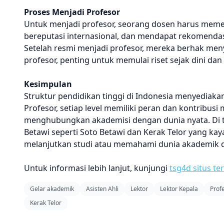
Proses Menjadi Profesor
Untuk menjadi profesor, seorang dosen harus memenu
bereputasi internasional, dan mendapat rekomendasi
Setelah resmi menjadi profesor, mereka berhak meny
profesor, penting untuk memulai riset sejak dini da
Kesimpulan
Struktur pendidikan tinggi di Indonesia menyediakan
Profesor, setiap level memiliki peran dan kontribusi
menghubungkan akademisi dengan dunia nyata. Di t
Betawi seperti Soto Betawi dan Kerak Telor yang ka
melanjutkan studi atau memahami dunia akademik d
Untuk informasi lebih lanjut, kunjungi
tsg4d situs te
Gelar akademik
Asisten Ahli
Lektor
Lektor Kepala
Prof
Kerak Telor