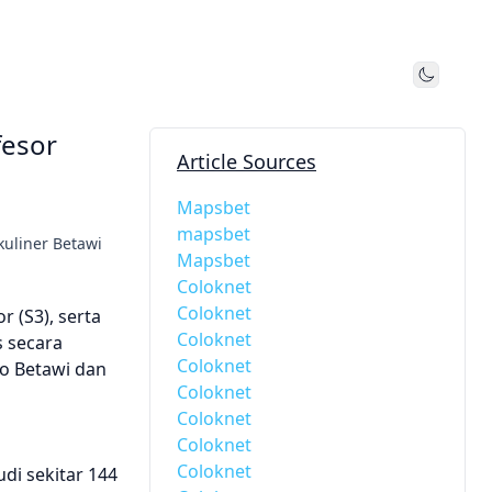
Toggle
fesor
Article Sources
Mapsbet
mapsbet
kuliner Betawi
Mapsbet
Coloknet
Coloknet
r (S3), serta
Coloknet
s secara
Coloknet
to Betawi dan
Coloknet
Coloknet
Coloknet
Coloknet
di sekitar 144