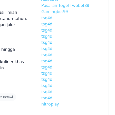
Pasaran Togel Twobet88
Gamingbet99
si ilmiah
tsg4d
ertahun-tahun.
tsg4d
an jalur
tsg4d
tsg4d
tsg4d
tsg4d
1 hingga
tsg4d
tsg4d
kuliner khas
tsg4d
in
tsg4d
tsg4d
tsg4d
tsg4d
to Betawi
tsg4d
nitroplay