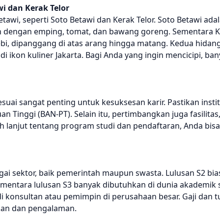
i dan Kerak Telor
etawi, seperti Soto Betawi dan Kerak Telor. Soto Betawi ad
kan dengan emping, tomat, dan bawang goreng. Sementara K
bi, dipanggang di atas arang hingga matang. Kedua hidang
di ikon kuliner Jakarta. Bagi Anda yang ingin mencicipi, ba
uai sangat penting untuk kesuksesan karir. Pastikan instit
n Tinggi (BAN-PT). Selain itu, pertimbangkan juga fasilitas
bih lanjut tentang program studi dan pendaftaran, Anda bi
agai sektor, baik pemerintah maupun swasta. Lulusan S2 bia
. Sementara lulusan S3 banyak dibutuhkan di dunia akademik
adi konsultan atau pemimpin di perusahaan besar. Gaji dan 
ikan dan pengalaman.