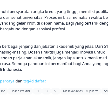
hi persyaratan angka kredit yang tinggi, memiliki publika
 dari senat universitas. Proses ini bisa memakan waktu b
andang gelar Prof. di depan nama. Bagi yang tertarik deng
n bergabung dengan asosiasi profesi.
 berbagai jenjang dan jabatan akademik yang jelas. Dari S
 masing-masing. Dosen Praktisi juga menjadi inovasi untuk
engah perjalanan akademik, jangan lupa untuk menikmati 
ya rasa. Semoga panduan ini bermanfaat bagi Anda yang ing
i Indonesia.
rpercaya
dan
tsg4d daftar
.
esor
Dosen Praktisi
S1
S2
S3
Masakan Khas DKI Jakarta
So