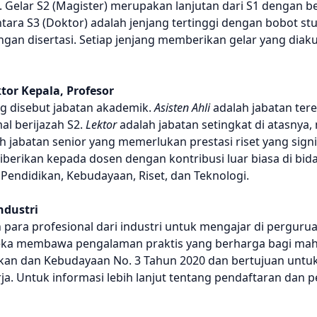
 Gelar S2 (Magister) merupakan lanjutan dari S1 dengan be
tara S3 (Doktor) adalah jenjang tertinggi dengan bobot stu
ngan disertasi. Setiap jenjang memberikan gelar yang diaku
tor Kepala, Profesor
ng disebut jabatan akademik.
Asisten Ahli
adalah jabatan ter
al berijazah S2.
Lektor
adalah jabatan setingkat di atasny
h jabatan senior yang memerlukan prestasi riset yang signi
iberikan kepada dosen dengan kontribusi luar biasa di bid
 Pendidikan, Kebudayaan, Riset, dan Teknologi.
ndustri
ara profesional dari industri untuk mengajar di pergurua
reka membawa pengalaman praktis yang berharga bagi mah
ikan dan Kebudayaan No. 3 Tahun 2020 dan bertujuan untu
a. Untuk informasi lebih lanjut tentang pendaftaran dan p