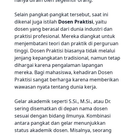
hanya diraih oleh segelintir orang.
Selain pangkat-pangkat tersebut, saat ini
dikenal juga istilah
Dosen Praktisi
, yaitu
dosen yang berasal dari dunia industri dan
praktisi profesional. Mereka diangkat untuk
menjembatani teori dan praktik di perguruan
tinggi. Dosen Praktisi biasanya tidak melalui
jenjang kepangkatan tradisional, namun tetap
dihargai karena pengalaman lapangan
mereka. Bagi mahasiswa, kehadiran Dosen
Praktisi sangat berharga karena memberikan
wawasan nyata tentang dunia kerja.
Gelar akademik seperti S.Si., M.Si., atau Dr.
sering disematkan di depan nama dosen
sesuai dengan bidang ilmunya. Kombinasi
antara pangkat dan gelar menunjukkan
status akademik dosen. Misalnya, seorang