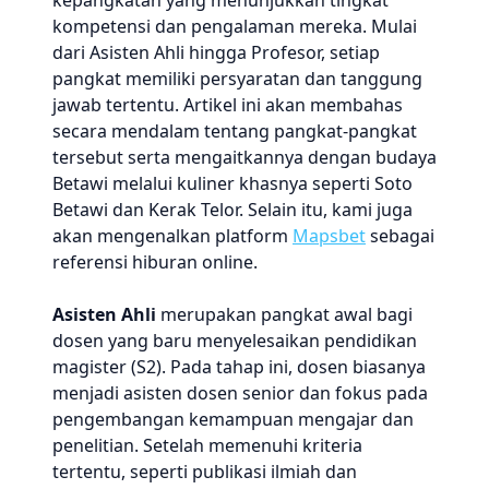
kepangkatan yang menunjukkan tingkat
kompetensi dan pengalaman mereka. Mulai
dari Asisten Ahli hingga Profesor, setiap
pangkat memiliki persyaratan dan tanggung
jawab tertentu. Artikel ini akan membahas
secara mendalam tentang pangkat-pangkat
tersebut serta mengaitkannya dengan budaya
Betawi melalui kuliner khasnya seperti Soto
Betawi dan Kerak Telor. Selain itu, kami juga
akan mengenalkan platform
Mapsbet
sebagai
referensi hiburan online.
Asisten Ahli
merupakan pangkat awal bagi
dosen yang baru menyelesaikan pendidikan
magister (S2). Pada tahap ini, dosen biasanya
menjadi asisten dosen senior dan fokus pada
pengembangan kemampuan mengajar dan
penelitian. Setelah memenuhi kriteria
tertentu, seperti publikasi ilmiah dan