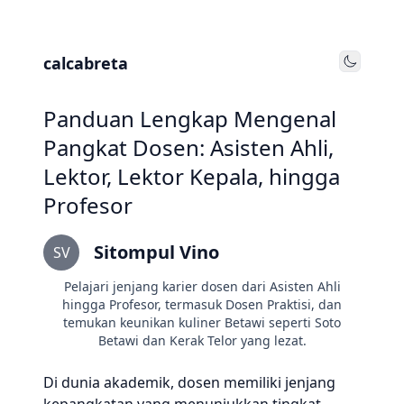
calcabreta
Toggle
Panduan Lengkap Mengenal
Pangkat Dosen: Asisten Ahli,
Lektor, Lektor Kepala, hingga
Profesor
Sitompul Vino
SV
Pelajari jenjang karier dosen dari Asisten Ahli
hingga Profesor, termasuk Dosen Praktisi, dan
temukan keunikan kuliner Betawi seperti Soto
Betawi dan Kerak Telor yang lezat.
Di dunia akademik, dosen memiliki jenjang