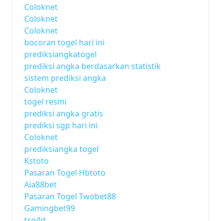
Coloknet
Coloknet
Coloknet
bocoran togel hari ini
prediksiangkatogel
prediksi angka berdasarkan statistik
sistem prediksi angka
Coloknet
togel resmi
prediksi angka gratis
prediksi sgp hari ini
Coloknet
prediksiangka togel
Kstoto
Pasaran Togel Hbtoto
Aia88bet
Pasaran Togel Twobet88
Gamingbet99
tsg4d