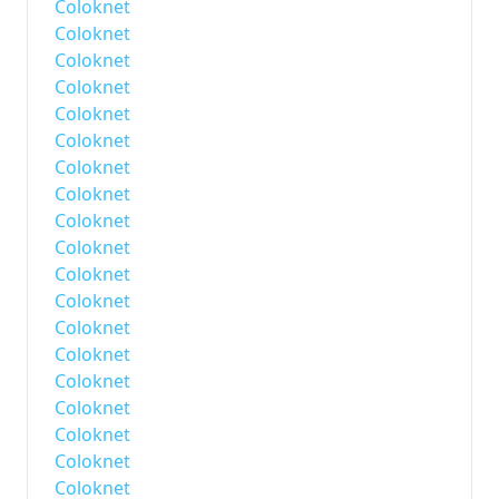
Coloknet
Coloknet
Coloknet
Coloknet
Coloknet
Coloknet
Coloknet
Coloknet
Coloknet
Coloknet
Coloknet
Coloknet
Coloknet
Coloknet
Coloknet
Coloknet
Coloknet
Coloknet
Coloknet