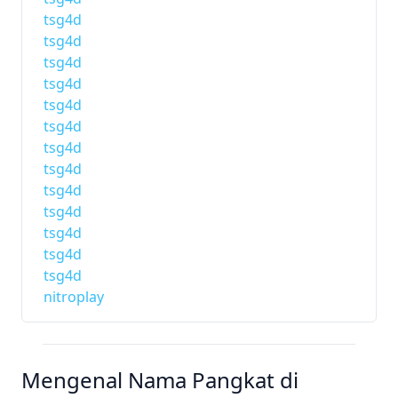
tsg4d
tsg4d
tsg4d
tsg4d
tsg4d
tsg4d
tsg4d
tsg4d
tsg4d
tsg4d
tsg4d
tsg4d
tsg4d
nitroplay
Mengenal Nama Pangkat di