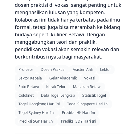
dosen praktisi di vokasi sangat penting untuk
menghasilkan lulusan yang kompeten.
Kolaborasi ini tidak hanya terbatas pada ilmu
formal, tetapi juga bisa merambah ke bidang
budaya seperti kuliner Betawi. Dengan
menggabungkan teori dan praktik,
pendidikan vokasi akan semakin relevan dan
berkontribusi nyata bagi masyarakat.
Profesor
Dosen Praktisi
Asisten Ahli
Lektor
Lektor Kepala
Gelar Akademik
Vokasi
Soto Betawi
Kerak Telor
Masakan Betawi
Coloknet
Data Togel Lengkap
Statistik Togel
Togel Hongkong Hari Ini
Togel Singapore Hari Ini
Togel Sydney Hari Ini
Prediksi HK Hari Ini
Prediksi SGP Hari Ini
Prediksi SDY Hari Ini